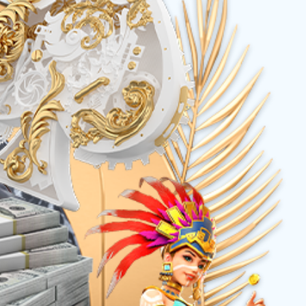
驱动
断迭代功能细节与视觉交互体验，结合 AI 智
户提供精准内容分发与个性化推荐，增强整体
载？
制建设，再到用户服务体系，开云线上下