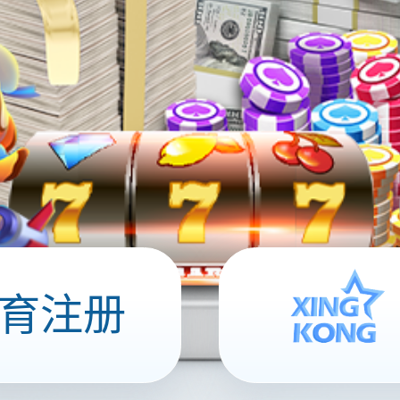
终致力于为全球用户带来可靠、高效、便捷的综合
双重加密
覆盖全球体育赛事
SL 安全协议与
每天更新数千场全球热门体育与电
平台
对用户信息及操作
子竞技赛事，包括英超、NBA、
数据
密处理，打造一个
LOL、羽毛球、F1 等，涵盖主流
应迅
明的体育数据平
与小众赛事，内容全面、分类清
流
。
晰。
全方位赛事服务