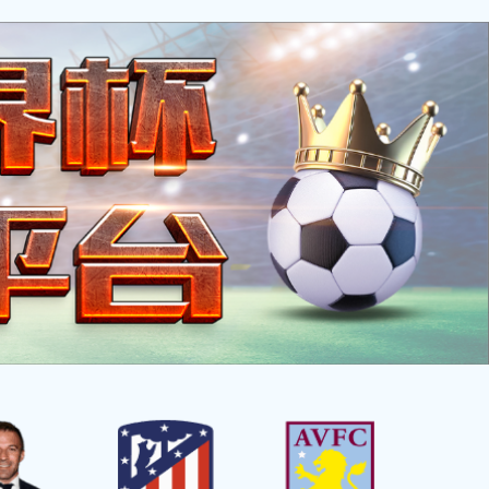
App
公司
体育
注册入口
简介
头条
线上下载
赛事实时同步
载APP
为您带来高速、高清、稳定的
端访问