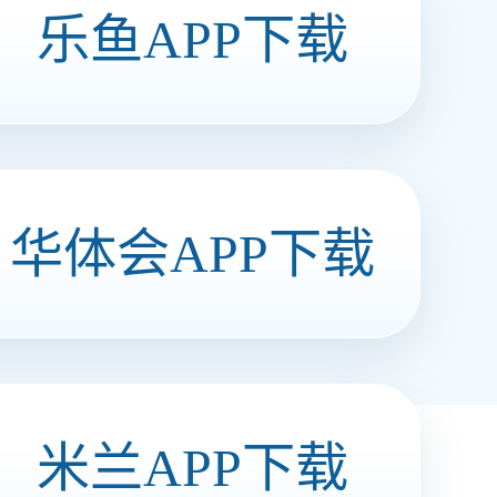
互动内容
提供多种媒体形式如图文、短视频、集锦回顾，
提升开云线上下载 的平台使用粘性与用户参与
感。